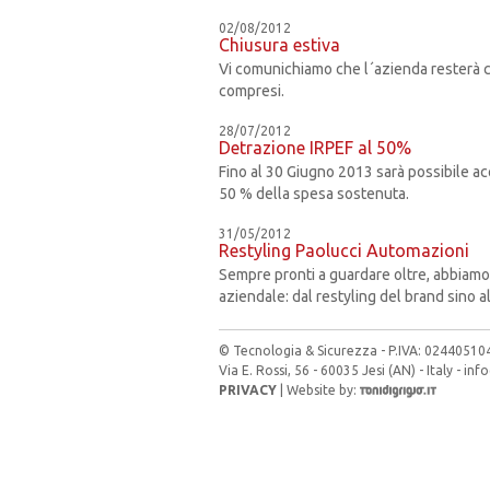
02/08/2012
Chiusura estiva
Vi comunichiamo che l´azienda resterà 
compresi.
28/07/2012
Detrazione IRPEF al 50%
Fino al 30 Giugno 2013 sarà possibile acq
50 % della spesa sostenuta.
31/05/2012
Restyling Paolucci Automazioni
Sempre pronti a guardare oltre, abbiamo
aziendale: dal restyling del brand sino al
© Tecnologia & Sicurezza - P.IVA: 02440510
Via E. Rossi, 56 - 60035 Jesi (AN) - Italy -
info
PRIVACY
| Website by: